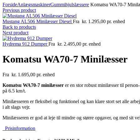
Forside
Anlægsmaskiner
Gummihjulslæssere
Komatsu WA70-7 Minilæ
Previous product
Mustang AL506 Minilæsser Diesel
Fra
kr.
1.295,00
pr. enhed
Back to products
Next product
Hydrema 912 Dumper
Fra
kr.
2.495,00
pr. enhed
Komatsu WA70-7 Minilæsser
Fra
kr.
1.695,00
pr. enhed
Komatsu WA70-7 minilæsser
er en stor robust minilæsser til perso
på 6.5 km/t.
Minilæsseren er fleksibel og funktionel og kan klare stort set alle arb
i alt slags vejr.
Minilæsseren er god at leje til mindre og større opgaver, og med sit v
Prisinformation