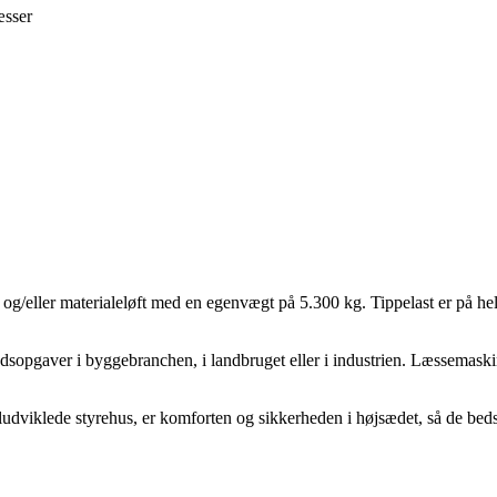
sser
n- og/eller materialeløft med en egenvægt på 5.300 kg. Tippelast er på h
ejdsopgaver i byggebranchen, i landbruget eller i industrien. Læssemaski
eludviklede styrehus, er komforten og sikkerheden i højsædet, så de bed