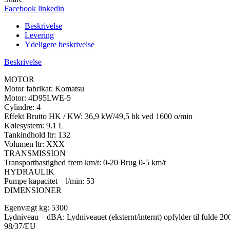
Facebook
linkedin
Beskrivelse
Levering
Ydeligere beskrivelse
Beskrivelse
MOTOR
Motor fabrikat: Komatsu
Motor: 4D95LWE-5
Cylindre: 4
Effekt Brutto HK / KW: 36,9 kW/49,5 hk ved 1600 o/min
Kølesystem: 9.1 L
Tankindhold ltr: 132
Volumen ltr: XXX
TRANSMISSION
Transporthastighed frem km/t: 0-20 Brug 0-5 km/t
HYDRAULIK
Pumpe kapacitet – l/min: 53
DIMENSIONER
Egenvægt kg: 5300
Lydniveau – dBA: Lydniveauet (eksternt/internt) opfylder til fulde 20
98/37/EU