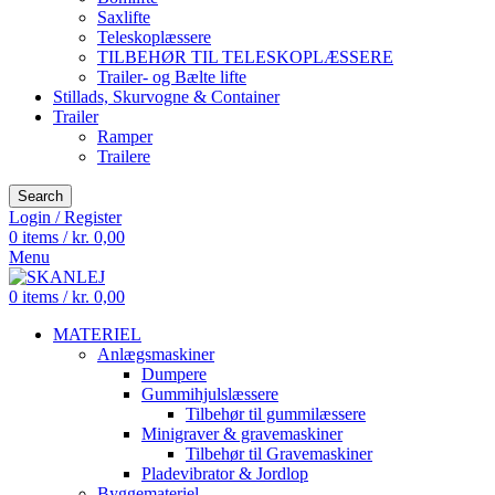
Saxlifte
Teleskoplæssere
TILBEHØR TIL TELESKOPLÆSSERE
Trailer- og Bælte lifte
Stillads, Skurvogne & Container
Trailer
Ramper
Trailere
Search
Login / Register
0
items
/
kr.
0,00
Menu
0
items
/
kr.
0,00
MATERIEL
Anlægsmaskiner
Dumpere
Gummihjulslæssere
Tilbehør til gummilæssere
Minigraver & gravemaskiner
Tilbehør til Gravemaskiner
Pladevibrator & Jordlop
Byggemateriel