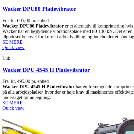
Wacker DPU80 Pladevibrator
Fra
kr.
695,00
pr. enhed
Wacker DPU80 Pladevibrator
er et alternativ til komprimering hv
Wacker har en højtydende vibrationsplade med 80-130 kN. Det er en p
tilgodeser behovet for korrekt arbejdsstilling, og indeholder et håndt
SE MERE
Quick view
Luk
Wacker DPU 4545 H Pladevibrator
Fra
kr.
495,00
pr. enhed
Wacker DPU 4545 H Pladevibrator
har en fremragende komprimerin
på alle arbejdspladser, hvor der er høje krav til maskinernes effektiv
underlaget før anlægning.
SE MERE
Quick view