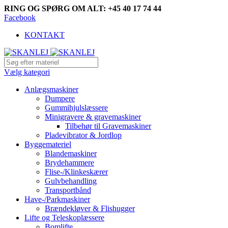
RING OG SPØRG OM ALT: +45 40 17 74 44
Facebook
KONTAKT
Vælg kategori
Anlægsmaskiner
Dumpere
Gummihjulslæssere
Minigravere & gravemaskiner
Tilbehør til Gravemaskiner
Pladevibrator & Jordlop
Byggemateriel
Blandemaskiner
Brydehammere
Flise-/Klinkeskærer
Gulvbehandling
Transportbånd
Have-/Parkmaskiner
Brændekløver & Flishugger
Lifte og Teleskoplæssere
Bomlifte