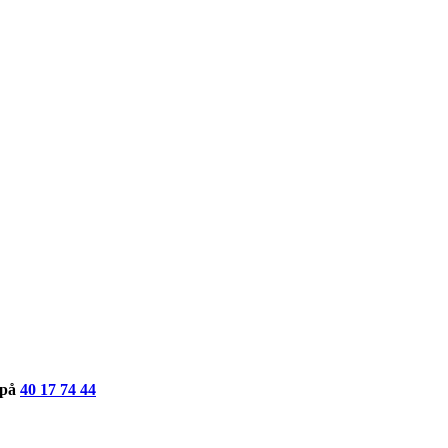
s på
40 17 74 44