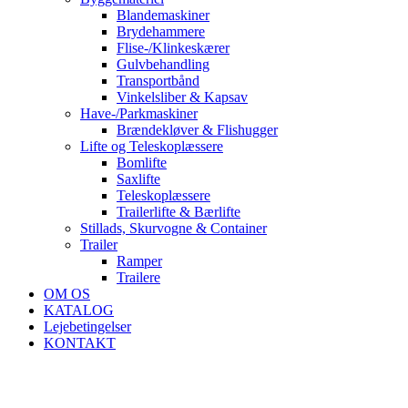
Blandemaskiner
Brydehammere
Flise-/Klinkeskærer
Gulvbehandling
Transportbånd
Vinkelsliber & Kapsav
Have-/Parkmaskiner
Brændekløver & Flishugger
Lifte og Teleskoplæssere
Bomlifte
Saxlifte
Teleskoplæssere
Trailerlifte & Bærlifte
Stillads, Skurvogne & Container
Trailer
Ramper
Trailere
OM OS
KATALOG
Lejebetingelser
KONTAKT
Click to enlarge