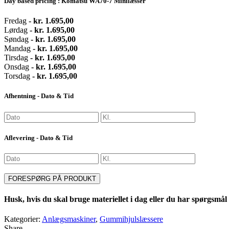
Day based pricing : Komatsu WA70-7 Minilæsser
Fredag
-
kr.
1.695,00
Lørdag
-
kr.
1.695,00
Søndag
-
kr.
1.695,00
Mandag
-
kr.
1.695,00
Tirsdag
-
kr.
1.695,00
Onsdag
-
kr.
1.695,00
Torsdag
-
kr.
1.695,00
Afhentning - Dato & Tid
Aflevering - Dato & Tid
FORESPØRG PÅ PRODUKT
Husk, hvis du skal bruge materiellet i dag eller du har spørgsmål 
Kategorier:
Anlægsmaskiner
,
Gummihjulslæssere
Share