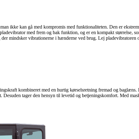
is man ikke kan gå med kompromis med funktionaliteten. Den er ekstrem
ladevibrator med frem og bak funktion, og er en kompakt størrelse, s
ag der mindsker vibrationerne i hænderne ved brug. Lej pladevibratoren o
gskraft kombineret med en hurtig kørselsretning fremad og baglæns. P
itet. Desuden tager den hensyn til levetid og betjeningskomfort. Med ma