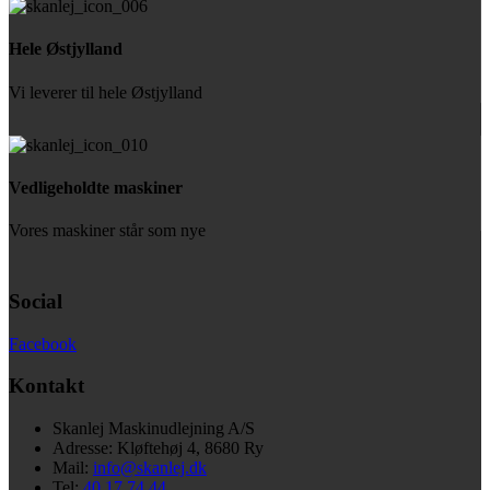
Hele Østjylland
Vi leverer til hele Østjylland
Vedligeholdte maskiner
Vores maskiner står som nye
Social
Facebook
Kontakt
Skanlej Maskinudlejning A/S
Adresse: Kløftehøj 4, 8680 Ry
Mail:
info@skanlej.dk
Tel:
40 17 74 44