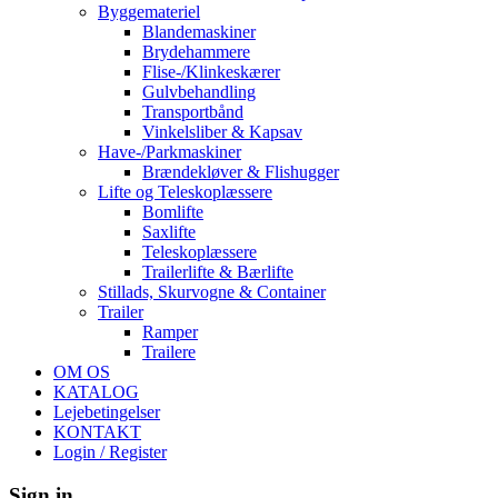
Byggemateriel
Blandemaskiner
Brydehammere
Flise-/Klinkeskærer
Gulvbehandling
Transportbånd
Vinkelsliber & Kapsav
Have-/Parkmaskiner
Brændekløver & Flishugger
Lifte og Teleskoplæssere
Bomlifte
Saxlifte
Teleskoplæssere
Trailerlifte & Bærlifte
Stillads, Skurvogne & Container
Trailer
Ramper
Trailere
OM OS
KATALOG
Lejebetingelser
KONTAKT
Login / Register
Sign in