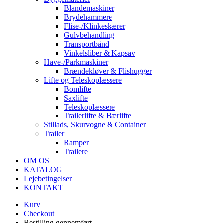
Blandemaskiner
Brydehammere
Flise-/Klinkeskærer
Gulvbehandling
Transportbånd
Vinkelsliber & Kapsav
Have-/Parkmaskiner
Brændekløver & Flishugger
Lifte og Teleskoplæssere
Bomlifte
Saxlifte
Teleskoplæssere
Trailerlifte & Bærlifte
Stillads, Skurvogne & Container
Trailer
Ramper
Trailere
OM OS
KATALOG
Lejebetingelser
KONTAKT
Kurv
Checkout
Bestilling gennemført