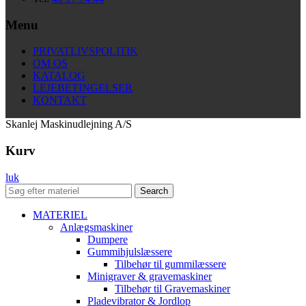
Menu
PRIVATLIVSPOLITIK
OM OS
KATALOG
LEJEBETINGELSER
KONTAKT
Skanlej Maskinudlejning A/S
Kurv
luk
Search
MATERIEL
Anlægsmaskiner
Dumpere
Gummihjulslæssere
Tilbehør til gummilæssere
Minigraver & gravemaskiner
Tilbehør til Gravemaskiner
Pladevibrator & Jordlop