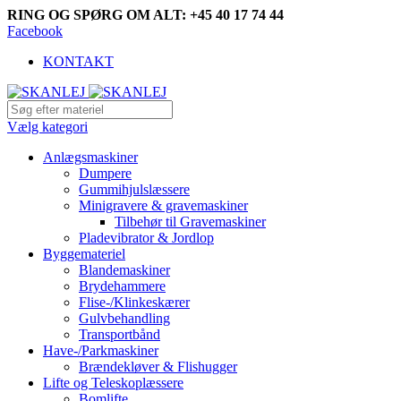
RING OG SPØRG OM ALT: +45 40 17 74 44
Facebook
KONTAKT
Vælg kategori
Anlægsmaskiner
Dumpere
Gummihjulslæssere
Minigravere & gravemaskiner
Tilbehør til Gravemaskiner
Pladevibrator & Jordlop
Byggemateriel
Blandemaskiner
Brydehammere
Flise-/Klinkeskærer
Gulvbehandling
Transportbånd
Have-/Parkmaskiner
Brændekløver & Flishugger
Lifte og Teleskoplæssere
Bomlifte