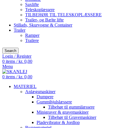
Saxlifte
Teleskoplæssere
TILBEHØR TIL TELESKOPLÆSSERE
Trailer- og Bælte lifte
Stillads, Skurvogne & Container
Trailer
Ramper
Trailere
Search
Login / Register
0
items
/
kr.
0,00
Menu
0
items
/
kr.
0,00
MATERIEL
Anlægsmaskiner
Dumpere
Gummihjulslæssere
Tilbehør til gummilæssere
Minigraver & gravemaskiner
Tilbehør til Gravemaskiner
Pladevibrator & Jordlop
Byggemateriel